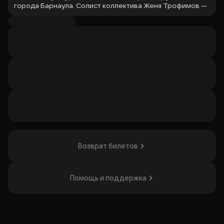
города Барнаула. Солист коллектива Женя Трофимов —
финалист телепроекта «Фабрика звёзд» и автор песен
многих известных артистов. Их дебютный альбом
«Кассета с тремя сторонами» стал открытием в жанре
поп-рока и фаворитом цифровых площадок. Песня
«Поезда» уже год занимает лидирующие места во
всевозможных чартах, а группа набрала больше 5 000
000 прослушиваний, получив звание «Группа года» в
2024 году.
Организатор: Рудыка Роман Александрович,
ИНН 226115095671
Возврат билетов
Помощь и поддержка