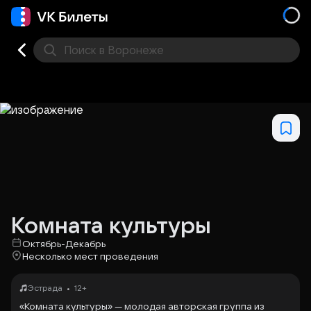
Поиск
в Воронеже
Кино
Концерт
Театр
Стендап
Выставка
Дру
Комната культуры
Октябрь-Декабрь
Несколько мест проведения
•
Эстрада
12+
«Комната культуры» — молодая авторская группа из