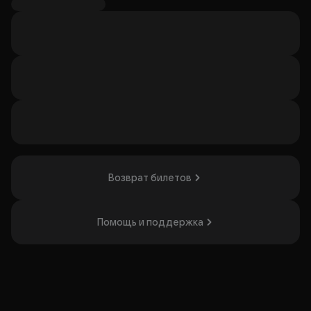
Ваши любимые песни по игровым вселенным и не только!
Отличное настроение гарантированно.
Организатор: ИП Иванов Павел Владимирович,
ИНН 695004476410
Возврат билетов
Помощь и поддержка