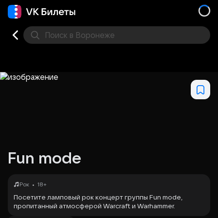
Поиск
в Воронеже
Кино
Концерт
Театр
Стендап
Выставка
Дру
Fun mode
•
Рок
18+
Посетите ламповый рок концерт группы Fun mode,
пропитанный атмосферой Warcraft и Warhammer.