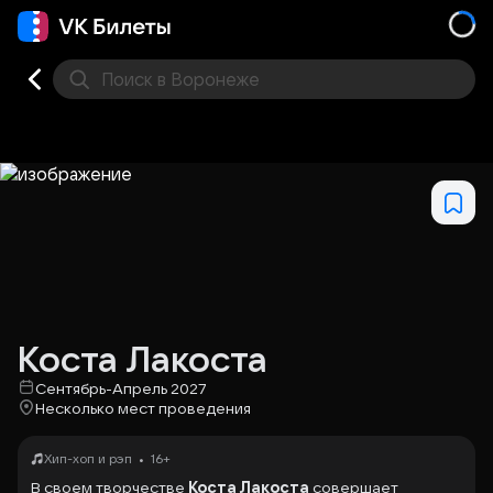
Поиск
в Воронеже
Кино
Концерт
Театр
Стендап
Выставка
Дру
Коста Лакоста
Сентябрь-Апрель 2027
Несколько мест проведения
•
Хип-хоп и рэп
16+
В своем творчестве
Коста Лакоста
совершает