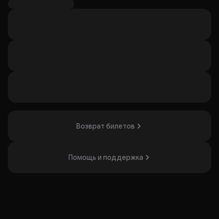
внутренней свободе легко узнаются с первых нот. На
концертах зрителей ждёт особая атмосфера: живой
звук, эмоциональная подача и полное погружение в
музыку.
В программе: самые популярные композиции, новые
релизы и треки, которые уже стали любимыми для
поклонников. Выступления Мартина отличаются
искренней энергетикой и тёплым контактом с залом,
поэтому каждый концерт превращается в настоящее
музыкальное событие.
Организатор: ООО "Флик Медиа", ИНН 5503279855
Возврат билетов
Помощь и поддержка