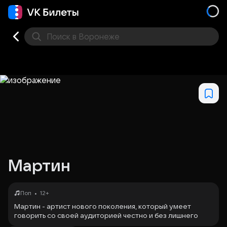
Поиск
в Воронеже
Кино
Концерт
Театр
Стендап
Выставка
Дру
Мартин
•
Поп
12+
Мартин - артист нового поколения, который умеет
говорить со своей аудиторией честно и без лишнего
пафоса. Его песни о чувствах, переживаниях, любви и