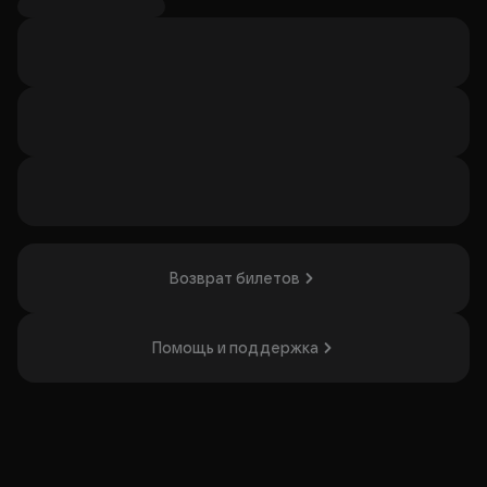
России. В рамках тура «Родина» группа представит
программу клубного формата. Концерт будет интересен
поклонникам живой музыки.
Организатор: ИП Смирнов Дмитрий Александрович,
ИНН 771377711451
Возврат билетов
Помощь и поддержка