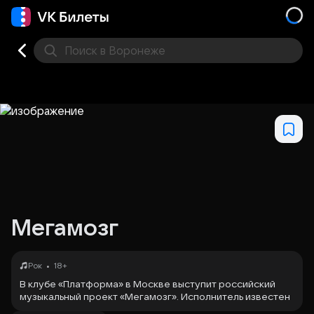
Поиск
в Воронеже
Кино
Концерт
Театр
Стендап
Выставка
Дру
Мегамозг
•
Рок
18+
В клубе «Платформа» в Москве выступит российский
музыкальный проект «Мегамозг». Исполнитель известен
своими концертными выступлениями и гастролями по