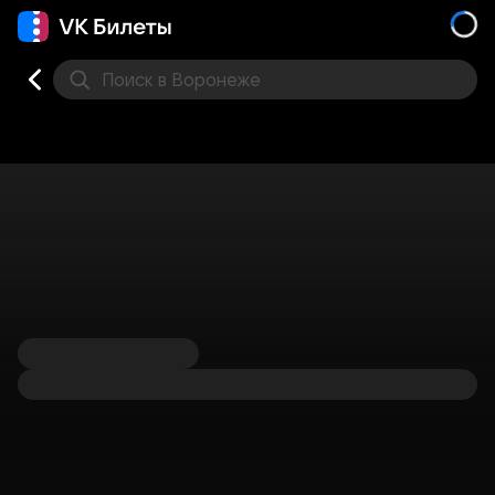
Поиск
в Воронеже
Кино
Концерт
Театр
Стендап
Выставка
Дру