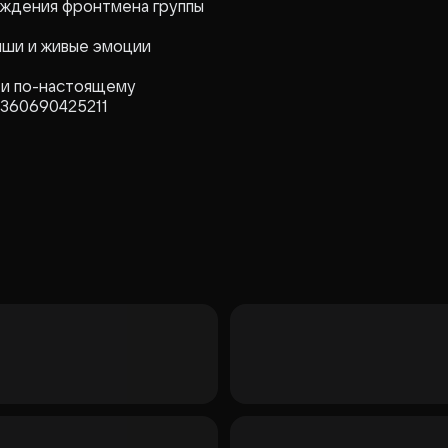
ождения фронтмена группы
виши и живые эмоции
 и по-настоящему
 360690425211