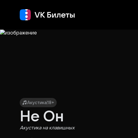
Кино
Концерт
Т
Акустика
18+
Не Он
Акустика на клавишных