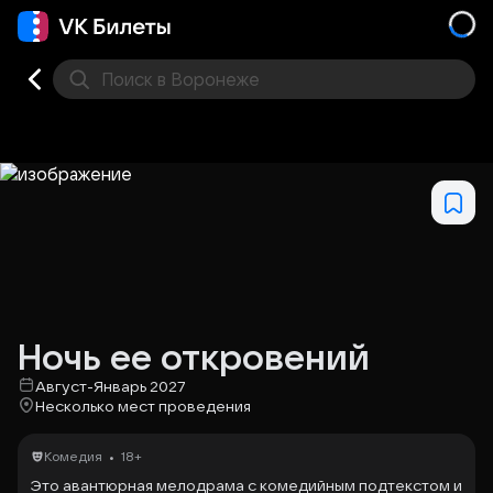
Поиск
в Воронеже
Кино
Концерт
Театр
Стендап
Выставка
Дру
Ночь ее откровений
Август-Январь 2027
Несколько мест проведения
•
Комедия
18+
Это авантюрная мелодрама с комедийным подтекстом и