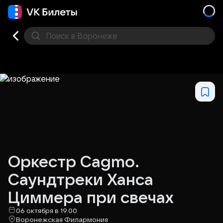
Поиск
в Воронеже
Кино
Концерт
Театр
Стендап
Выставка
Дру
Оркестр Cagmo.
Саундтреки Ханса
Циммера при свечах
06 октября в 19.00
Воронежская Филармония