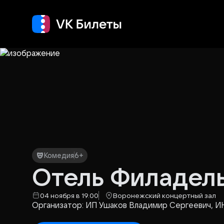
Кино
Концерт
Т
Комедия
6+
Отель Филадел
04 ноября в 19.00
Воронежский концертный зал
Организатор: ИП Ушаков Владимир Сергеевич, И