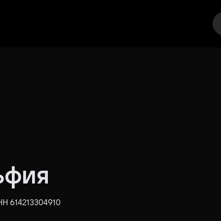
еатр
Стендап
Выставка
Другое
Места
ьфия
НН 614213304910