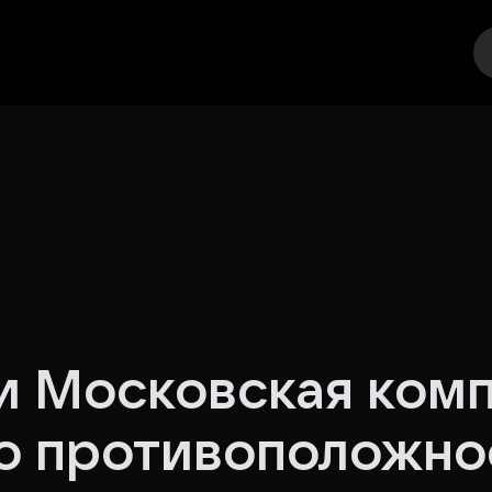
еатр
Стендап
Выставка
Другое
Места
и Московская ком
о противоположно