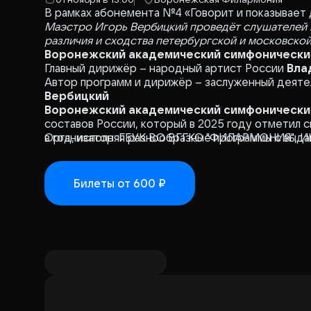
В рамках абонемента №4 «Говорит и показывает
Маэстро Игорь Вербицкий проведёт слушателей 
различия и сходства петербургской и московско
Воронежский академический симфонически
Главный дирижёр – народный артист России
Вла
Автор программ и дирижёр – заслуженный деят
Вербицкий
Воронежский академический симфонически
составов России, который в 2025 году отметил 
в год, исполняя разнообразные программы с вы
Организатор: ГБУК ВО ВГГКО "ФИЛАРМОНИЯ", И
артистами, принимает участие в международных 
Билеты
от 600 ₽