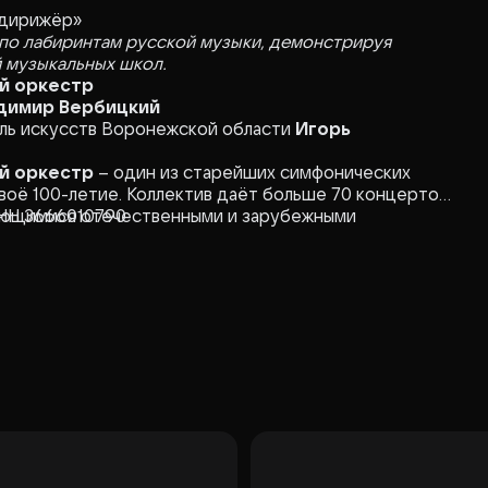
 дирижёр»
по лабиринтам русской музыки, демонстрируя
й музыкальных школ.
й оркестр
димир Вербицкий
ель искусств Воронежской области
Игорь
й оркестр
– один из старейших симфонических
своё 100-летие. Коллектив даёт больше 70 концертов
дающимися отечественными и зарубежными
НН 3666010790
фестивалях и форумах в России и за рубежом.