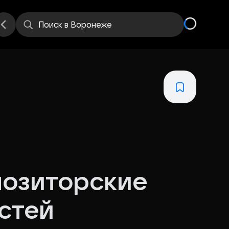
Поиск
в Воронеже
позиторские
стей