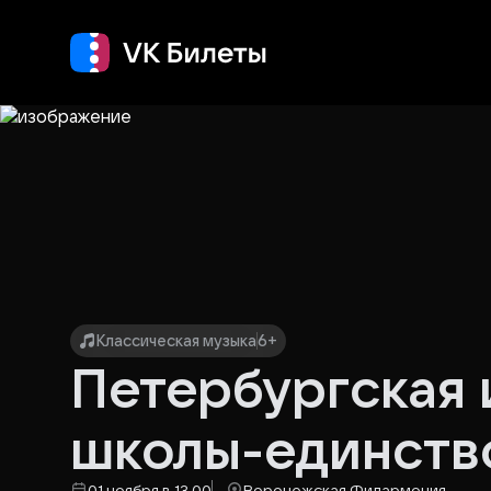
Кино
Концерт
Т
Классическая музыка
6+
Петербургская 
школы-единств
01 ноября в 13.00
Воронежская Филармония