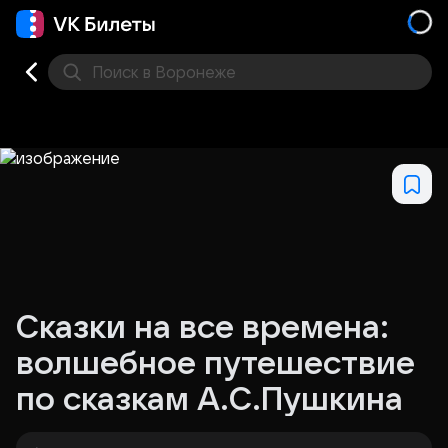
Поиск
в Воронеже
Кино
Концерт
Театр
Стендап
Выставка
Дру
Сказки на все времена:
волшебное путешествие
по сказкам А.С.Пушкина