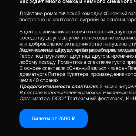
Вас ждет много смеха и немного снежного ч
Действие романтической комедии «Снежный валь
построено на контрасте: сугробы за окном и за
В центре внимания история отношений двух один
соседству друг с другом, но никогда не видели
или добровольное затворничество нарушены стихи
лёд и пламень». Джудит и Патрика бсолютно раз
Столкновение двух полярных характеров создае
Герои подтрунивают друг над другом, иронично
любому поводу. Романтика в спектакле густо пр
В основе спектакля «Снежный вальс» - пьеса «Пл
драматурга Питера Куилтера, произведения кото
чем в 40 странах.
Продолжительность спектакля:
2 часа с антрак
В составе исполнителей возможны изменения бе
Организатор: ООО "Театральный фестиваль", ИН
Билеты
от 2500 ₽