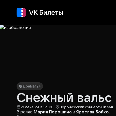
Кино
Концерт
Т
Драма
12+
Снежный вальс
21 декабря в 19.00
Воронежский концертный зал
В ролях:
Мария Порошина
и
Ярослав Бойко.