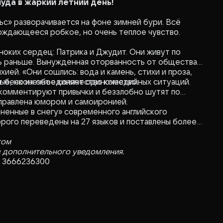
уда в жаркий летний день!
с» разворачивается на фоне зимней бури. Всё
рождающееся робкое, но очень теплое чувство.
оких сердец: Патрика и Джудит. Они живут по
сь раньше. Вынужденная оторванность от общества
ей. «Они сошлись: вода и камень, стихи и проза,
ные, но их объединяет одиночество.
т бесконечное количество комедийных ситуаций.
 комментируют привычки и беззлобно шутят по
иправлена юмором и самоиронией.
ененные в снегу» современного английского
рого переведены на 27 языков и поставлены более
том
з дополнительного уведомления.
Н 3666236300