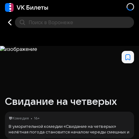
Поиск
в Воронеже
Кино
Концерт
Театр
Стендап
Выставка
Дру
Свидание на четверых
•
Комедия
16+
В уморительной комедии «Свидание на четверых»
нелётная погода становится началом череды смешных и
трогательных событий! В гостинице провинциального