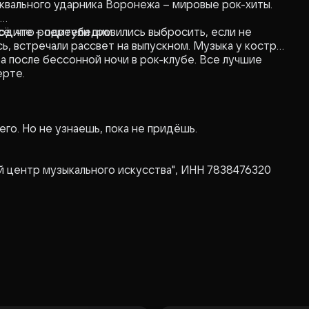
шквального ударника Воронежа – мировые рок-хиты.
ходите – переубедим.
сё, что родители грозились выбросить, если не
ь, встречали рассвет на выпускном. Музыка у костра
а после бессонной ночи в рок-клубе. Все лучшие
ерте.
его. Но не узнаешь, пока не придёшь.
центр музыкального искусства", ИНН 7838476320