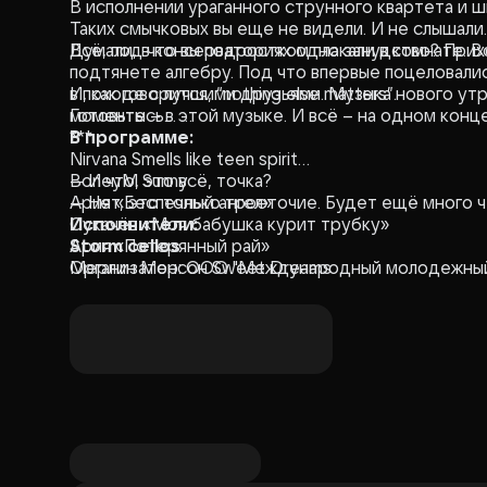
В исполнении ураганного струнного квартета и 
Таких смычковых вы еще не видели. И не слышали.
Думали, в консерваториях одно занудство? При
Всё, под что вы подростком плакали в комнате. В
подтянете алгебру. Под что впервые поцеловалис
в походе с лучшими друзьями. Музыка нового утр
И, как говорится, “nothing else matters”.
моменты – в этой музыке. И всё – на одном конц
Готовьтесь…
***
В программе:
Nirvana Smells like teen spirit
BoneyM Sunny
— И что, это всё, точка?
Ария «Беспечный ангел»
— Нет, это только троеточие. Будет ещё много ч
Сукачёв «Моя бабушка курит трубку»
Исполнители:
Ария «Потерянный рай»
Storm cellos
Мерлин Менсон Sweet Dreams
Организатор: ООО "Международный молодежный 
AC\DC Thunderstruck
Imagine Dragons Bones
Rammstein Sonne
Rammstein Du Hust
Metallica Nothing else matters
Linkin park Numb
The Cranberries Zombie
Воn Jovi «It's my life»