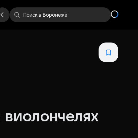
Поиск
в Воронеже
а виолончелях