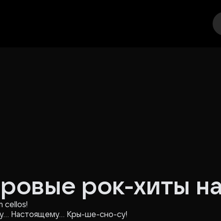
еатр
Стендап
Выставка
Другое
Места
Мировые рок-хиты н
cellos!
му… Настоящему… Кры-ше-сно-су!