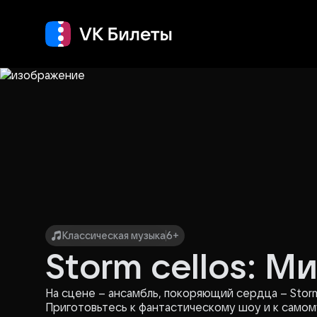
Кино
Концерт
Т
Классическая музыка
6+
Storm cellos: 
На сцене – ансамбль, покоряющий сердца – Storm 
Приготовьтесь к фантастическому шоу и к само