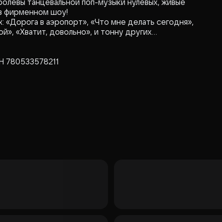
ролевы танцевальной поп-музыки нулевых, живые
 в фирменном шоу!
 «Дорога в аэропорт», «Что мне делать сегодня»,
мой», «Хватит, довольно», и тонну других
Н 780533578211