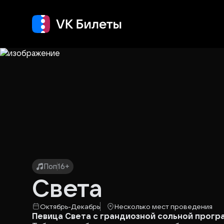
Кино
Концерт
Т
Поп
16+
Света
Октябрь-Декабрь
Несколько мест проведения
Певица Света с грандиозной сольной прогр