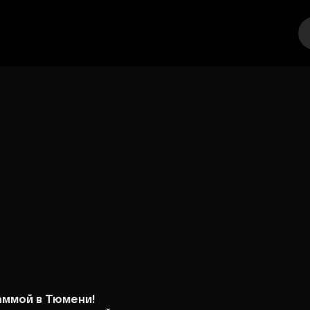
еатр
Стендап
Выставка
Другое
Места
аммой в Тюмени!