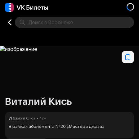
Поиск
в Воронеже
Кино
Концерт
Театр
Стендап
Выставка
Дру
Виталий Кись
•
Джаз и блюз
12+
В рамках абонемента №20 «Мастера джаза»
В программе - джазовые хиты в исполнении Большого