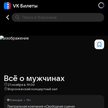
Поиск
в Воронеже
Кино
Концерт
Театр
Стендап
Выставка
Дру
Всё о мужчинах
21 ноября в 19.00
Воронежский концертный зал
•
Комедия
18+
Театральная компания «Свободная сцена»