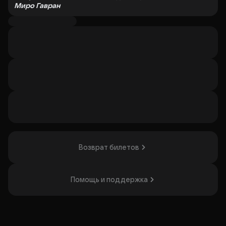
Миро Гавран
Современная комедия о жизни мужчин
Режиссёр — Яков Ломкин
Переводчик — Сергей Гирин
Хореограф — Алберт Альбертс
Художник-сценограф — Акинф Белов
В главных ролях:
Илья Глинников
: актёр, звезда сериала «Интерны» и
шоу «Холостяк», «Последний герой»
Сергей Епишев
: популярный артист театра и кино:
«Последний министр», «Беспринципные», «Кухня»,
резидент Театра Наций и Театра на Малой Бронной
Дмитрий Жойдик
: популярный артист театра и кино,
ведущий артист Театра Романа Виктюка
Возврат билетов
Михаил Башкатов
: актёр, шоумен, телеведущий,
участник скетч-шоу «Даёшь молодёжь!»
Помощь и поддержка
В спектакле используется живая музыка, а музыканты
заняты в качестве артистов: Дмитрий Рессер – гитара,
аккордеон, Вадим Беликов-Филиппов – контрабас, бас-
гитара, Сергей Бугара – перкуссия, ударные.
Кто же такие современные мужчины? Чем они живут? О