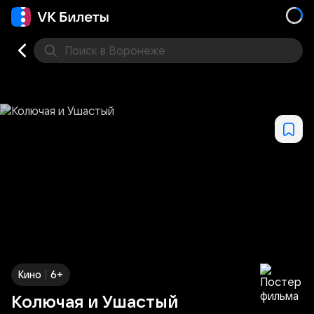
Поиск
в Воронеже
Кино
Концерт
Театр
Стендап
Выставка
Дру
|
Кино
6+
Колючая и Ушастый