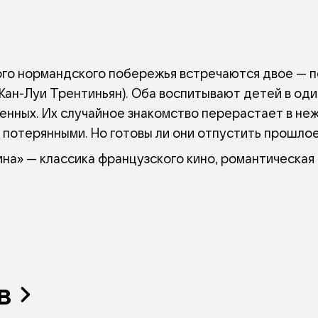
ого нормандского побережья встречаются двое — п
ан-Луи Трентиньян). Оба воспитывают детей в один
нных. Их случайное знакомство перерастает в нежн
 потерянными. Но готовы ли они отпустить прошлое
на» — классика французского кино, романтическая
в 4К-реставрации. Фильм получил «Золотую пальмов
 лучший фильм на иностранном языке и лучший ориг
в