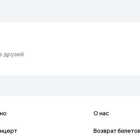
е друзей
но
О нас
онцерт
Возврат билето