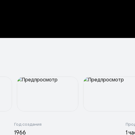
Год создания
Про
1966
1 ч