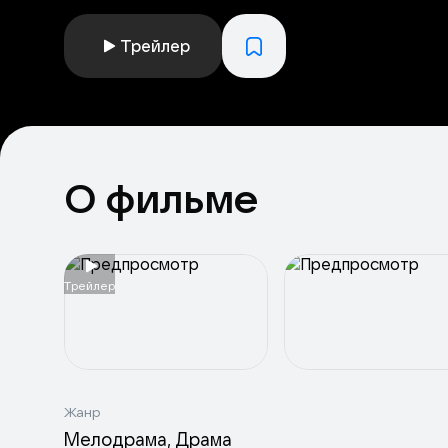
Трейлер
О фильме
Tрейлер
Жанр
Мелодрама
Драма