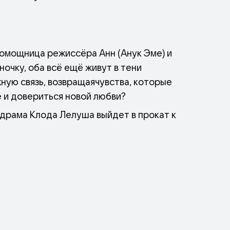
омощница режиссёра Анн (Анук Эме) и
очку, оба всё ещё живут в тени
ую связь, возвращая​чувства, которые
 и довериться новой любви?​
 драма Клода Лелуша выйдет в прокат к
ую ветвь» Каннского фестиваля-1966 и
инальный сценарий.​