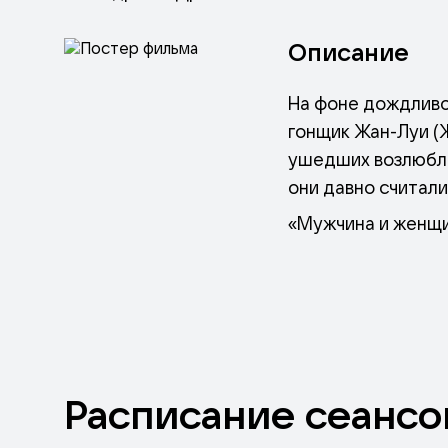
Описание
​На фоне дождлив
гонщик Жан-Луи (Ж
ушедших возлюбле
они давно считали
«Мужчина и женщи
60-летию фильма 
премию «Оскар» за
Расписание
сеансо