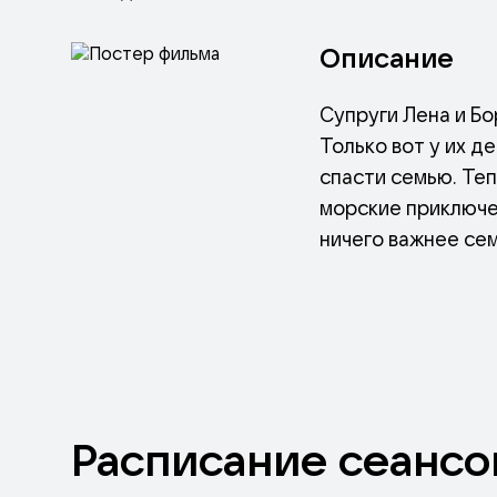
Описание
Супруги Лена и Бо
Только вот у их д
спасти семью. Теп
морские приключе
ничего важнее се
Расписание
сеансо