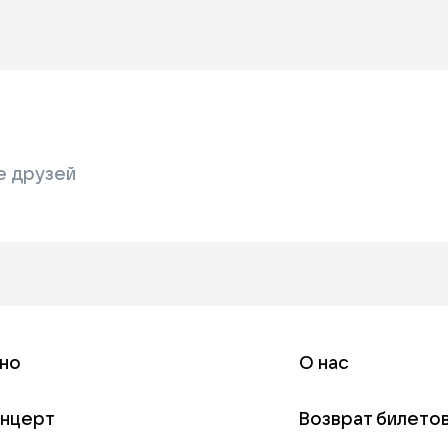
е друзей
но
О нас
онцерт
Возврат билето