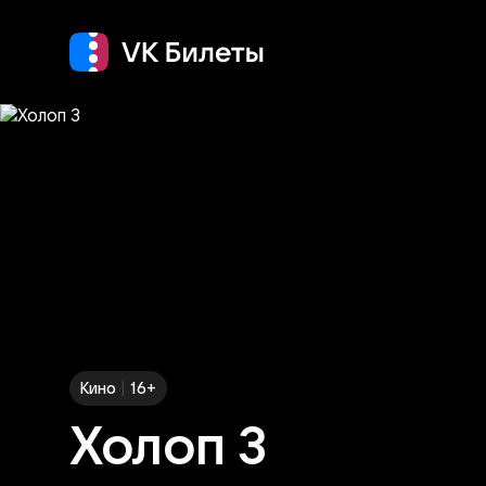
Кино
Концерт
Т
|
Кино
16+
Холоп 3