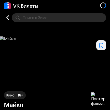
Поиск
в Зиме
Кино
Концерт
Театр
Стендап
Спорт
Другое
|
Кино
18+
Майкл