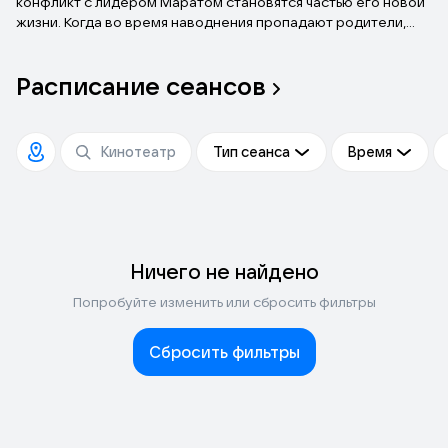
конфликт с лидером Маратом становятся частью его новой
жизни. Когда во время наводнения пропадают родители,
мальчик сталкивается с полным отчаянием. В поисках силы
он находит увлечение — карате, где строгий сенсей
Расписание
сеансов
Дмитрий и его дочь Маша помогают ему преодолеть страх,
развивать характер и обрести внутреннюю силу.
Тип сеанса
Время
Ничего не найдено
Попробуйте изменить или сбросить фильтры
Сбросить фильтры