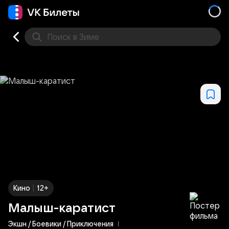
Поиск
в Зиме
Кино
Концерт
Театр
Стендап
Спорт
Другое
|
Кино
12+
Малыш-каратист
Экшн / Боевики / Приключения