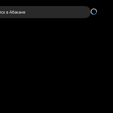
иск
в Абакане