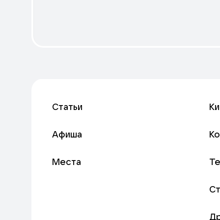
Статьи
Ки
Афиша
К
Места
Т
С
Д