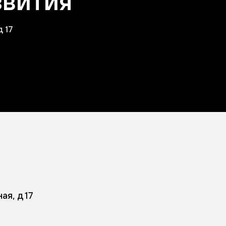
звития
 17
ая, д 17