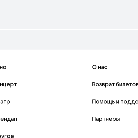
но
О нас
онцерт
Возврат билето
еатр
Помощь и подд
тендап
Партнеры
ругое