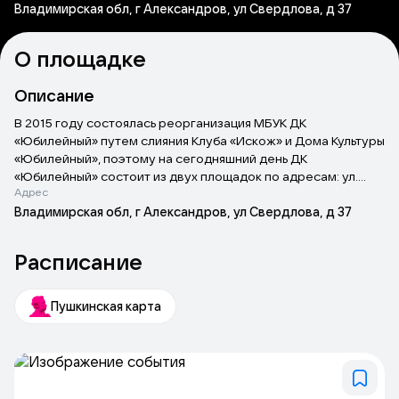
Владимирская обл, г Александров, ул Свердлова, д 37
О площадке
Описание
В 2015 году состоялась реорганизация МБУК ДК
«Юбилейный» путем слияния Клуба «Искож» и Дома Культуры
«Юбилейный», поэтому на сегодняшний день ДК
«Юбилейный» состоит из двух площадок по адресам: ул.
Адрес
Свердлова 37 и ул. Стрелецкая Набережная д.1, на которых
работает более 40 творческих коллективов самого
Владимирская обл, г Александров, ул Свердлова, д 37
разного плана. Это танцевальные, вокальные коллективы,
клубы по интересам, группы развития детей, шахматы и
Расписание
многое другое.
Пушкинская карта