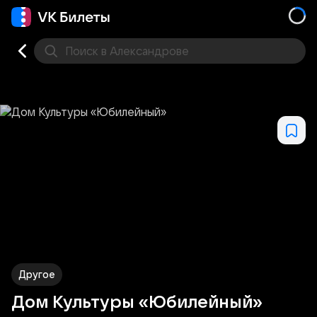
Поиск
в Александрове
Кино
Концерт
Театр
Стендап
Выставка
Дру
Другое
Дом Культуры «Юбилейный»