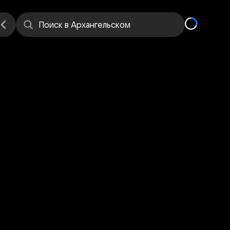
е
Места
Поиск
в Архангельском