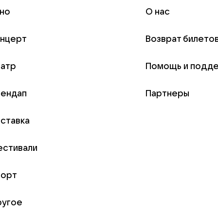
но
О нас
онцерт
Возврат билето
еатр
Помощь и подд
тендап
Партнеры
ставка
естивали
порт
ругое