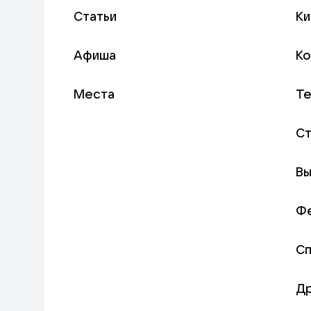
Статьи
Ки
Афиша
К
Места
Т
С
Вы
Ф
С
Д