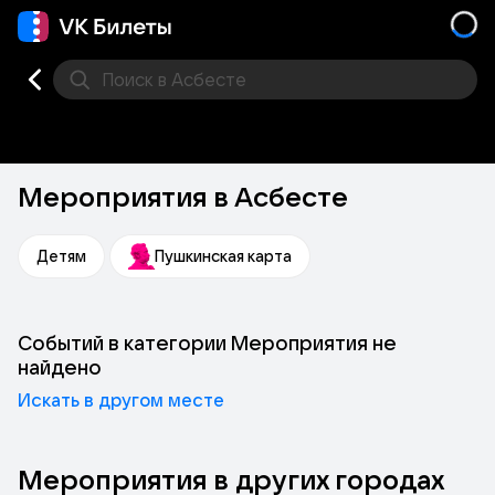
Поиск
в Асбесте
Кино
Концерт
Театр
Стендап
Выставка
Фес
Мероприятия в Асбесте
Детям
Пушкинская карта
Событий в категории Мероприятия не
найдено
Искать в другом месте
Мероприятия в других городах