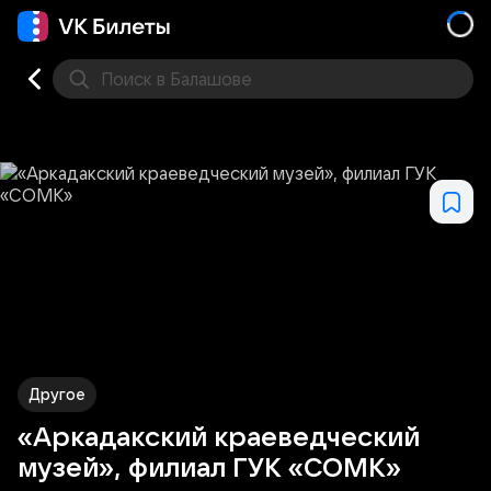
Поиск
в Балашове
Кино
Концерт
Театр
Стендап
Выставка
Дру
Другое
«Аркадакский краеведческий
музей», филиал ГУК «СОМК»