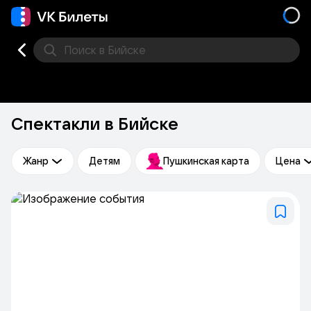
Поиск
в Бийске
Кино
Концерт
Театр
Стендап
Выставка
Фес
Спектакли в Бийске
Жанр
Детям
Пушкинская карта
Цена