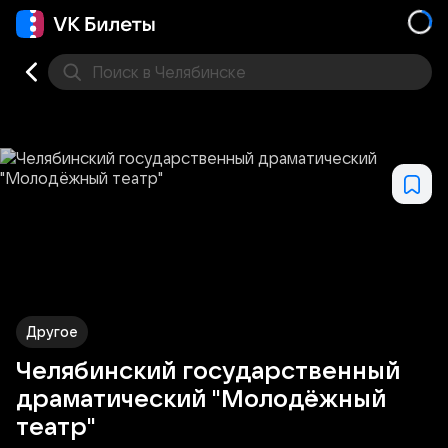
Поиск
в Челябинске
Кино
Концерт
Театр
Стендап
Выставка
Спо
Другое
Челябинский государственный
драматический "Молодёжный
театр"