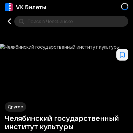
Поиск
в Челябинске
Кино
Концерт
Театр
Стендап
Выставка
Спо
Другое
Челябинский государственный
институт культуры