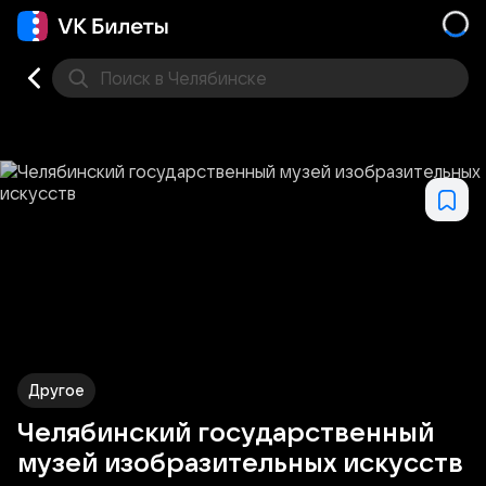
Поиск
в Челябинске
Кино
Концерт
Театр
Стендап
Выставка
Спо
Другое
Челябинский государственный
музей изобразительных искусств