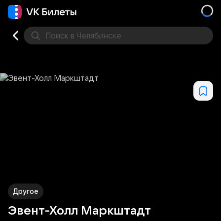
Поиск
в Челябинске
Кино
Концерт
Театр
Стендап
Выставка
Спо
Другое
Эвент-Холл Маркштадт