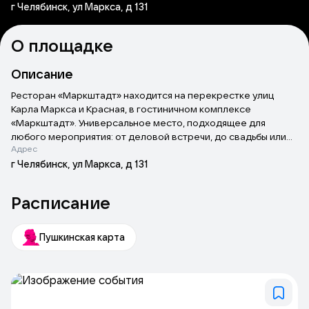
г Челябинск, ул Маркса, д 131
О площадке
Описание
Ресторан «Маркштадт» находится на перекрестке улиц
Карла Маркса и Красная, в гостиничном комплексе
«Маркштадт». Универсальное место, подходящее для
любого мероприятия: от деловой встречи, до свадьбы или
Адрес
романтического свидания. Интерьер ресторана выполнен
в немецком стиле. Большие, деревянные арки воссоздают
г Челябинск, ул Маркса, д 131
фрагмент немецкого городка, где все украшено зелеными
деревьями и кустарниками.
Расписание
Пушкинская карта