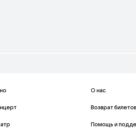
но
О нас
онцерт
Возврат билето
еатр
Помощь и подд