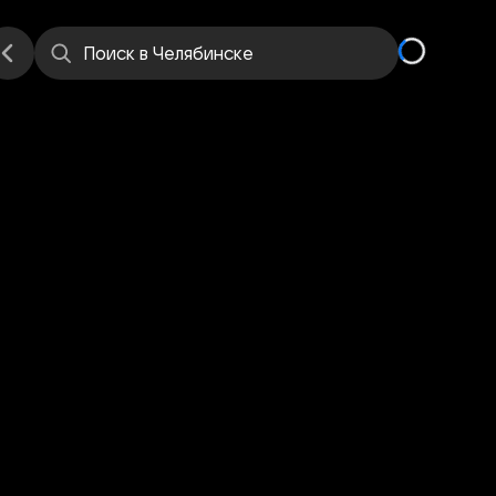
еста
Поиск
в Челябинске