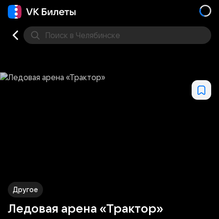
Поиск
в Челябинске
Кино
Концерт
Театр
Стендап
Выставка
Спо
Другое
Ледовая арена «Трактор»