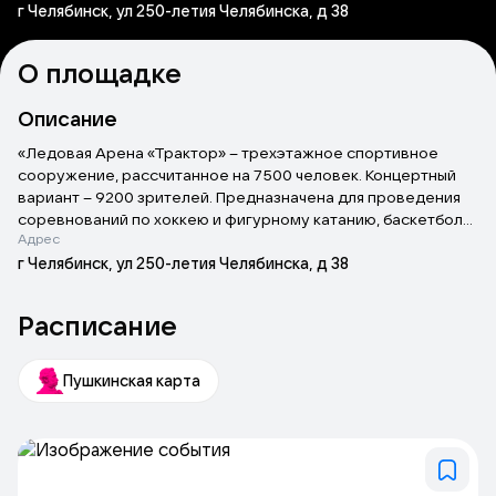
г Челябинск, ул 250-летия Челябинска, д 38
О площадке
Описание
«Ледовая Арена «Трактор» – трехэтажное спортивное
сооружение, рассчитанное на 7500 человек. Концертный
вариант – 9200 зрителей. Предназначена для проведения
соревнований по хоккею и фигурному катанию, баскетболу,
Адрес
волейболу, всем видам борьбы, бальным танцам, гимнастике,
а также для организации концертов/шоу и корпоративных
г Челябинск, ул 250-летия Челябинска, д 38
мероприятий. Для проведения концертов и шоу возможна
дополнительная установка 2000 зрительских мест. Кроме
Расписание
того, в Ледовой Арене «Трактор» предусмотрена
возможность проведения выставок.
Пушкинская карта