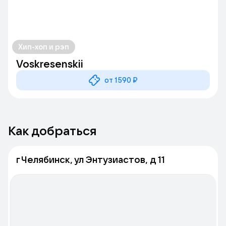
Хип-хоп и рэп
Voskresenskii
от 1590 ₽
Как добраться
г Челябинск, ул Энтузиастов, д 11