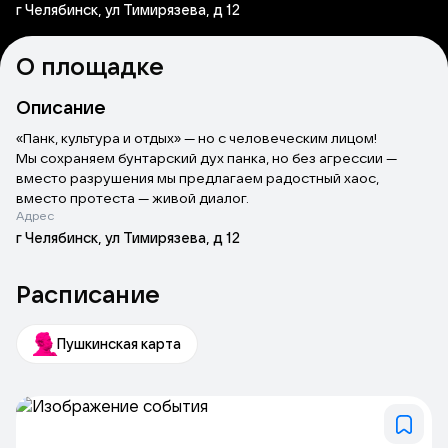
г Челябинск, ул Тимирязева, д 12
О площадке
Описание
«Панк, культура и отдых» — но с человеческим лицом!
Мы сохраняем бунтарский дух панка, но без агрессии —
вместо разрушения мы предлагаем радостный хаос,
вместо протеста — живой диалог.
Адрес
Зритель не должен страдать «высоким искусством».
Ирония, абсурд, интерактив, вечеринки после спектаклей.
г Челябинск, ул Тимирязева, д 12
Расписание
Пушкинская карта