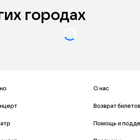
гих городах
но
О нас
онцерт
Возврат билето
еатр
Помощь и подд