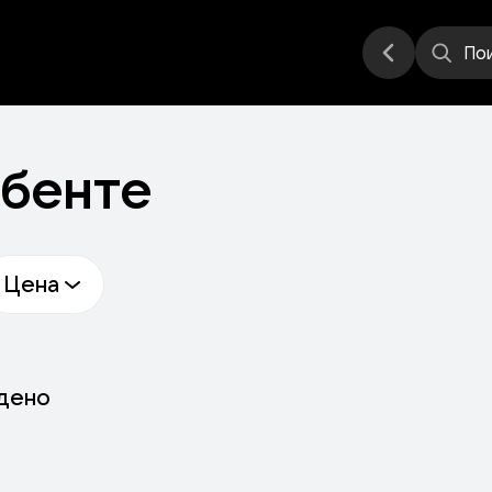
еатр
Стендап
Другое
Места
По
рбенте
Цена
йдено