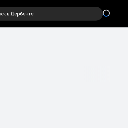
иск
в Дербенте