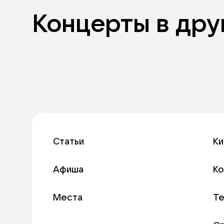
Концерты в дру
Статьи
Ки
Афиша
К
Места
Т