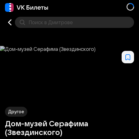
Поиск
в Дмитрове
Кино
Концерт
Театр
Стендап
Выставка
Фес
Другое
Дом-музей Серафима
(Звездинского)