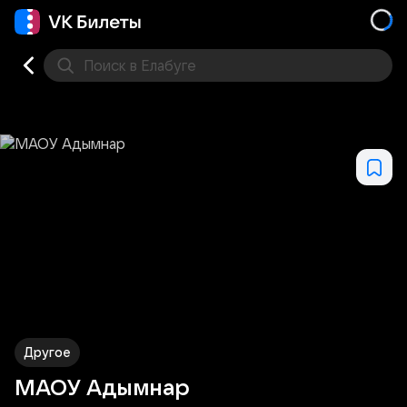
Поиск
в Елабуге
Кино
Концерт
Театр
Стендап
Другое
Мест
Другое
МАОУ Адымнар