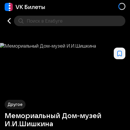
Поиск
в Елабуге
Кино
Концерт
Театр
Стендап
Другое
Мест
Другое
Мемориальный Дом-музей
И.И.Шишкина