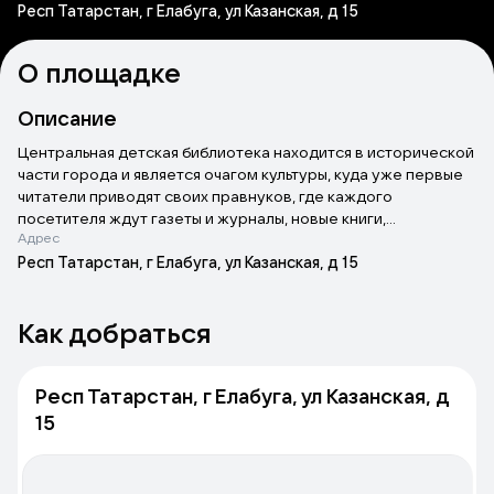
Респ Татарстан, г Елабуга, ул Казанская, д 15
О площадке
Описание
Центральная детская библиотека находится в исторической
части города и является очагом культуры, куда уже первые
читатели приводят своих правнуков, где каждого
посетителя ждут газеты и журналы, новые книги,
Адрес
литературные мероприятия. Она открылась в декабре 1936
года. Книжный фонд на день открытия насчитывал 4 440
Респ Татарстан, г Елабуга, ул Казанская, д 15
экземпляров. На сегодняшний день фонд библиотеки —
более 32 000 экземпляров. Ежегодно она обслуживает
Как добраться
более 3 000 читателей.
Респ Татарстан, г Елабуга, ул Казанская, д
15