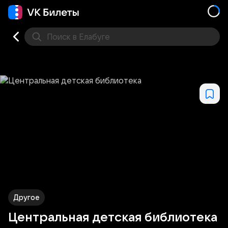
Поиск
в Елабуге
Кино
Концерт
Театр
Стендап
Другое
Мест
Другое
Центральная детская библиотека