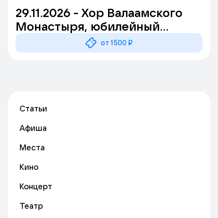
29.11.2026 - Хор Валаамского
Монастыря, юбилейный
концерт, г.Электросталь, ДК
от 1500 ₽
им.К.Маркса
Статьи
Афиша
Места
Кино
Концерт
Театр