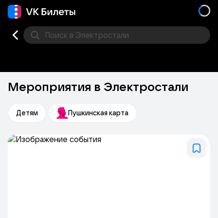
Поиск
в Электростали
Кино
Концерт
Театр
Стендап
Выставка
Фес
Мероприятия в Электростали
Детям
Пушкинская карта