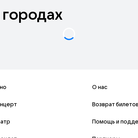
 городах
но
О нас
онцерт
Возврат билето
еатр
Помощь и подд