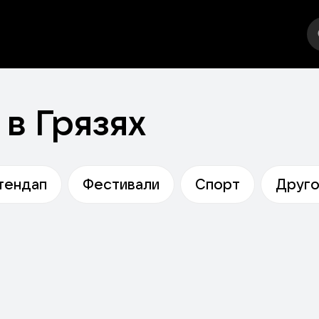
еатр
Стендап
Фестивали
Спорт
Другое
в Грязях
тендап
Фестивали
Спорт
Друг