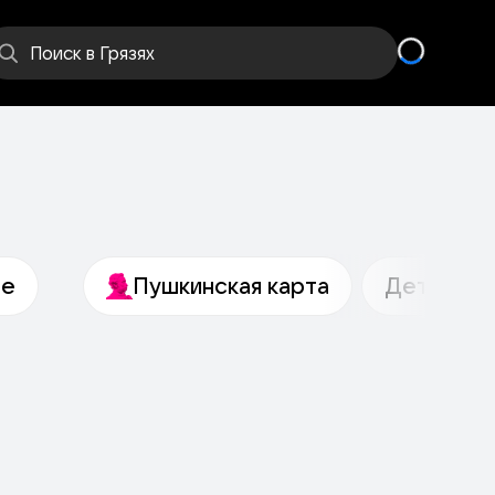
Места
Поиск
в Грязях
ое
Пушкинская карта
Детям