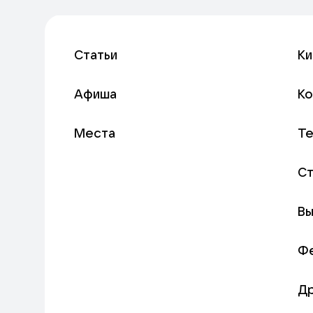
Статьи
Ки
Афиша
К
Места
Т
С
Вы
Ф
Д