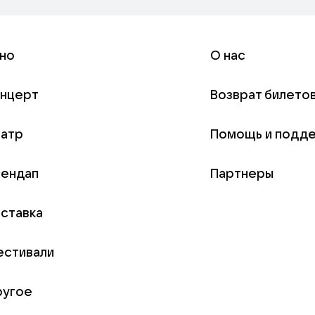
но
О нас
онцерт
Возврат билето
еатр
Помощь и подд
тендап
Партнеры
ставка
естивали
ругое