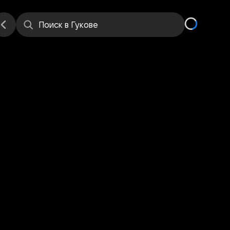
е
Места
Поиск
в Гукове