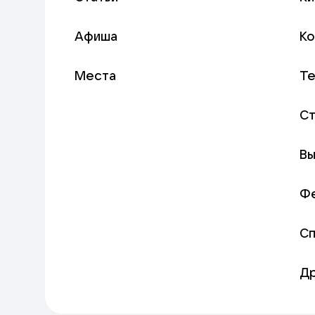
Афиша
К
Места
Т
С
Вы
Ф
С
Д