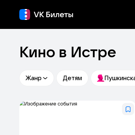
Кино
Концерт
Теа
Кино в Истре
Жанр
Детям
Пушкинска