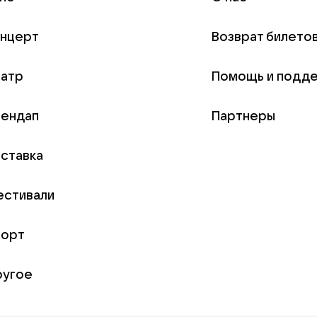
онцерт
Возврат билето
еатр
Помощь и подд
тендап
Партнеры
ставка
естивали
порт
ругое