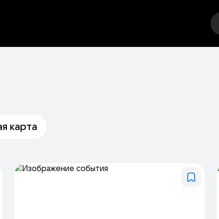
тр
Стендап
Выставка
Фестивали
Спорт
Друго
я карта