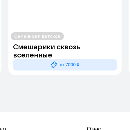
Семейное и детское
Смешарики сквозь
вселенные
от 7000 ₽
но
О нас