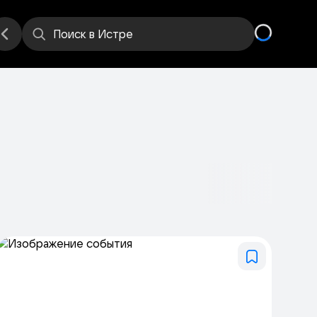
е
Места
Поиск
в Истре