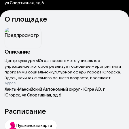
ул Спортивная, зд 6
О площадке
Описание
Центр культуры «Югра-презент» это уникальное
учреждение, которое реализует основные мероприятия и
программы социально-культурной сферы города Югорска.
Здесь, начиная с самого раннего возраста, посещают
Адрес
студии раннего развития дети. Проводят свое свободное
время и занимаются в творческих коллективах и клубах
Ханты-Мансийский Автономный округ - Югра АО, г
любительских объединений подростки, молодежь, взрослое
Югорск, ул Спортивная, зд 6
население и старшее поколение горожан. «Югра-презент»
– это настоящая творческая площадка самодеятельного
Расписание
народного творчества югорчан.
Пушкинская карта