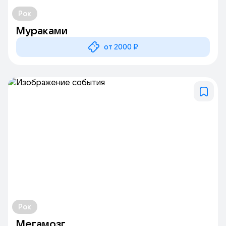
Рок
Мураками
от 2000 ₽
Рок
Мегамозг