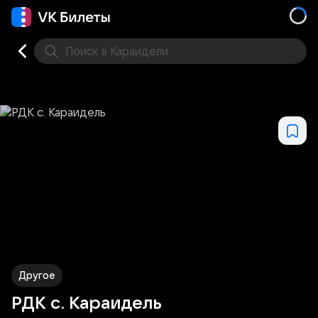
Поиск
в Караидели
Кино
Концерт
Театр
Стендап
Выставка
Фес
Другое
РДК с. Караидель