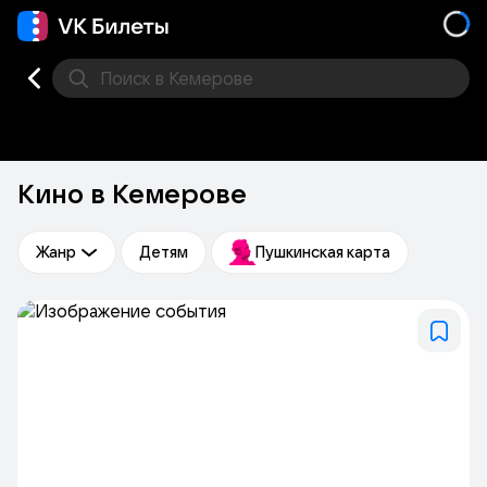
Поиск
в Кемерове
Кино
Концерт
Театр
Стендап
Выставка
Фес
Кино в Кемерове
Жанр
Детям
Пушкинская карта